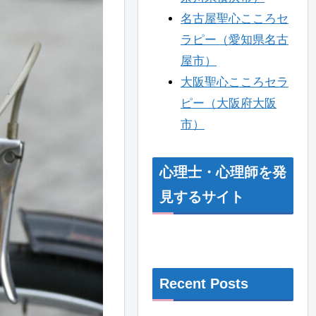
名古屋聖心こころセ
ラピー（愛知県名古
屋市）
大阪聖心こころセラ
ピー（大阪府大阪
市）
心理士・心理師を発
見するサイト
Recent Posts