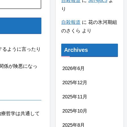
自殺報道
に
3674j6c5
よ
り
自殺報道
に
花の氷河期組
のさくら
より
するように言ったり
Archives
関係が険悪になっ
2026年6月
2025年12月
2025年11月
2025年10月
治療哲学は共通して
2025年8月