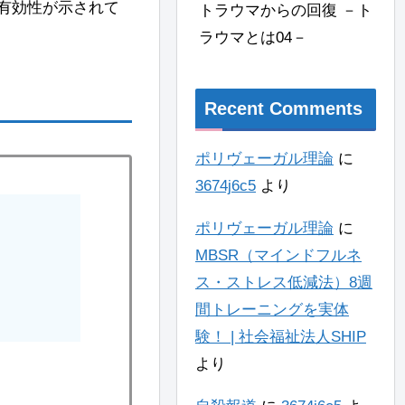
有効性が示されて
トラウマからの回復 －ト
ラウマとは04－
Recent Comments
ポリヴェーガル理論
に
3674j6c5
より
ポリヴェーガル理論
に
MBSR（マインドフルネ
ス・ストレス低減法）8週
間トレーニングを実体
験！ | 社会福祉法人SHIP
より