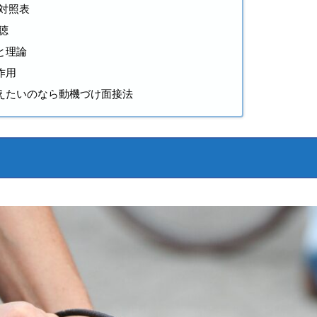
対照表
聴
と理論
作用
えたいのなら動機づけ面接法