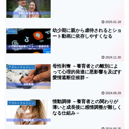
2025.01.18
幼少期に親から虐待されるとショ
PTSD
ート動画に依存しやすくなる
2024.11.30
母性剥奪 －養育者との離別によ
アダルトチルドレン
って心理的発達に悪影響を及ぼす
愛情遮断症候群－
2024.06.29
情動調律 －養育者との関わりが
アダルトチルドレン
薄いと成長後に感情調整が難しく
なる仕組み－
2024.05.25