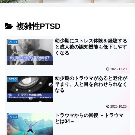
複雑性PTSD
幼少期にストレス体験を経験する
PTSD
と成人後の認知機能も低下しやす
くなる
2025.11.29
幼少期のトラウマがあると老化が
PTSD
早まり、人と目を合わせられなく
なる
2025.10.26
トラウマからの回復 －トラウマ
PTSD
とは04－