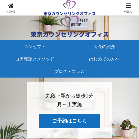
心療内科にかかる、その前に
HOME
MENU
コンセプト
所長の紹介
コア理論とメソッド
はじめての方へ
ブログ・コラム
九段下駅から徒歩1分
月～土実施
ご予約はこちら