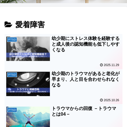
愛着障害
幼少期にストレス体験を経験する
PTSD
と成人後の認知機能も低下しやす
くなる
2025.11.29
幼少期のトラウマがあると老化が
PTSD
早まり、人と目を合わせられなく
なる
2025.10.26
トラウマからの回復 －トラウマ
PTSD
とは04－