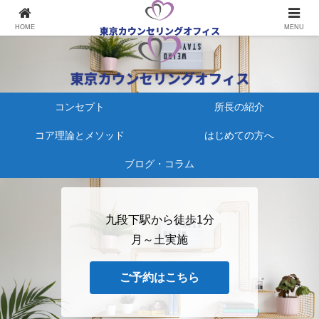
心療内科にかかる、その前に
HOME
MENU
コンセプト
所長の紹介
コア理論とメソッド
はじめての方へ
ブログ・コラム
九段下駅から徒歩1分
月～土実施
ご予約はこちら