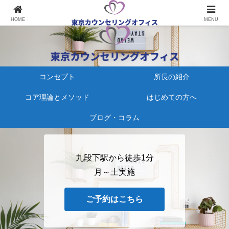
心療内科にかかる、その前に
HOME
MENU
コンセプト
所長の紹介
コア理論とメソッド
はじめての方へ
ブログ・コラム
九段下駅から徒歩1分
月～土実施
ご予約はこちら