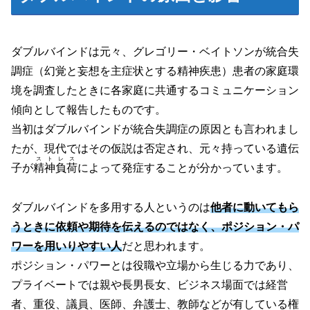
ダブルバインドは元々、グレゴリー・ベイトソンが統合失
調症
（幻覚と妄想を主症状とする精神疾患）
患者の家庭環
境を調査したときに各家庭に共通するコミュニケーション
傾向として報告したものです。
当初はダブルバインドが統合失調症の原因とも言われまし
たが、現代ではその仮説は否定され、元々持っている遺伝
ストレス
子が
精神負荷
によって発症することが分かっています。
ダブルバインドを多用する人というのは
他者に動いてもら
うときに依頼や期待を伝えるのではなく、ポジション・パ
ワーを用いりやすい人
だと思われます。
ポジション・パワーとは役職や立場から生じる力であり、
プライベートでは親や長男長女、ビジネス場面では経営
者、重役、議員、医師、弁護士、教師などが有している権