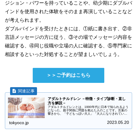
ジション・パワーを持っていることや、幼少期にダブルバ
インドを使用された体験をそのまま再演していることなど
が考えられます。
ダブルバインドを受けたときには、①紙に書き出す、②非
言語メッセージの方に従う、③その場でメッセージ内容を
確認する、④同じ役職や立場の人に確認する、⑤専門家に
相談するといった対処することが望ましいでしょう。
＞＞ご予約はこちら
アダルトチルドレン －特徴・タイプ診断・直し
方を解説－
アダルトチルドレンとは、1990年代に日本で知られるよう
になった、親子関係に問題を抱えた人のことです。言葉の
響きから、「子どもっぽい大人」「大人になりきれていな
い大人」といった印象を抱かれがちですが、そのような意
味ではありません。その後、「...
2023.05.20
tokyoco.jp