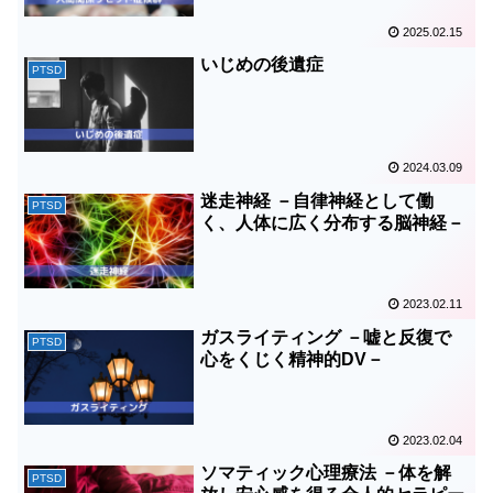
2025.02.15
いじめの後遺症
PTSD
2024.03.09
迷走神経 －自律神経として働
PTSD
く、人体に広く分布する脳神経－
2023.02.11
ガスライティング －嘘と反復で
PTSD
心をくじく精神的DV－
2023.02.04
ソマティック心理療法 －体を解
PTSD