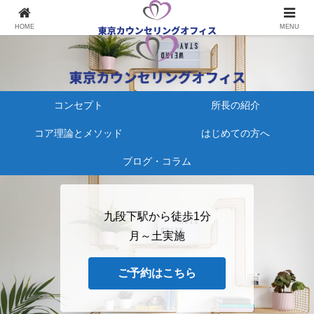
心療内科にかかる、その前に
HOME
MENU
コンセプト
所長の紹介
コア理論とメソッド
はじめての方へ
ブログ・コラム
九段下駅から徒歩1分
月～土実施
ご予約はこちら