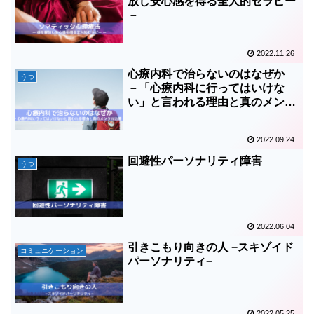
放し安心感を得る全人的セラピー
－
2022.11.26
心療内科で治らないのはなぜか
うつ
－「心療内科に行ってはいけな
い」と言われる理由と真のメンタ
ル治療－
2022.09.24
回避性パーソナリティ障害
うつ
2022.06.04
引きこもり向きの人 −スキゾイド
コミュニケーション
パーソナリティ−
2022.05.25