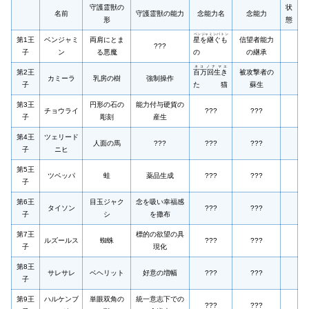
守護霊獣の
状
名前
守護霊獣の能力
念能力名
念能力
形
態
ベンジャミンバトン
第1王
ベンジャミ
両肩にとま
星を継ぐも
信望者能力
???
子
ン
る悪魔
の
の継承
ネコノナマエ
第2王
百万回生き
被攻撃者の
カミーラ
乳房の樹
強制操作
子
た猫
蘇生
第3王
円形の石の
能力付与硬貨の
チョウライ
???
???
子
彫刻
産生
第4王
ツェリード
人面の馬
???
???
???
子
ニヒ
第5王
ツベッパ
蛙
薬品生成
???
???
子
第6王
目玉ジャク
念を吸い幸福感
タイソン
???
???
子
シ
を撒布
第7王
標的の欲望の具
ルズールス
蜘蛛
???
???
子
現化
第8王
サレサレ
ベヘリット
好意の増幅
???
???
子
第9王
ハルケンブ
単眼双角の
統一意志下での
???
???