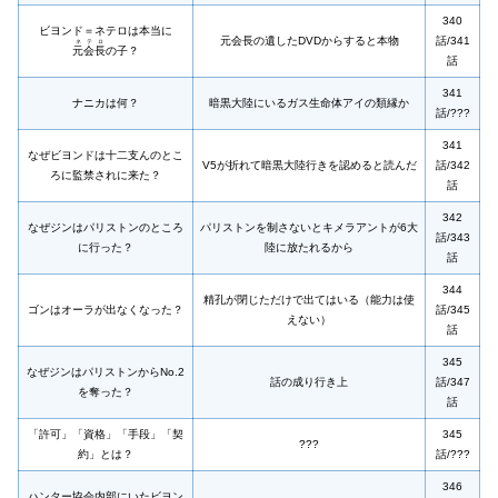
340
ビヨンド＝ネテロは本当に
元会長の遺したDVDからすると本物
話/341
ネテロ
元会長
の子？
話
341
ナニカは何？
暗黒大陸にいるガス生命体アイの類縁か
話/???
341
なぜビヨンドは十二支んのとこ
V5が折れて暗黒大陸行きを認めると読んだ
話/342
ろに監禁されに来た？
話
342
なぜジンはパリストンのところ
パリストンを制さないとキメラアントが6大
話/343
に行った？
陸に放たれるから
話
344
精孔が閉じただけで出てはいる（能力は使
ゴンはオーラが出なくなった？
話/345
えない）
話
345
なぜジンはパリストンからNo.2
話の成り行き上
話/347
を奪った？
話
「許可」「資格」「手段」「契
345
???
約」とは？
話/???
346
ハンター協会内部にいたビヨン