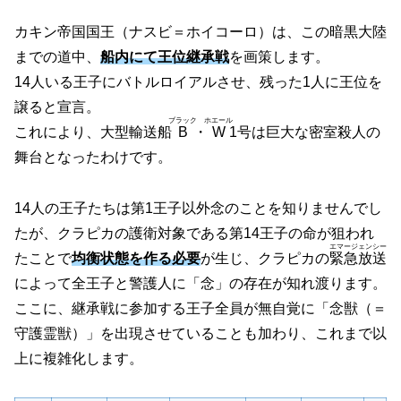
カキン帝国国王
（ナスビ＝ホイコーロ）
は、この暗黒大陸
までの道中、
船内にて王位継承戦
を画策します。
14人いる王子にバトルロイアルさせ、残った1人に王位を
譲ると宣言。
ブラック
ホエール
これにより、大型輸送船
B
・
W
1号は巨大な密室殺人の
舞台となったわけです。
14人の王子たちは第1王子以外念のことを知りませんでし
たが、クラピカの護衛対象である第14王子の命が狙われ
エマージェンシー
たことで
均衡状態を作る必要
が生じ、クラピカの
緊急放送
によって全王子と警護人に「念」の存在が知れ渡ります。
ここに、継承戦に参加する王子全員が無自覚に「念獣
（＝
守護霊獣）
」を出現させていることも加わり、これまで以
上に複雑化します。