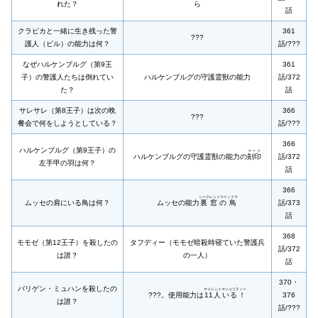
れた？
ら
話
クラピカと一緒に生き残った警
361
???
護人（ビル）の能力は何？
話/???
なぜハルケンブルグ（第9王
361
子）の警護人たちは倒れてい
ハルケンブルグの守護霊獣の能力
話/372
た？
話
サレサレ（第8王子）は次の晩
366
???
餐会で何をしようとしている？
話/???
366
ハルケンブルグ（第9王子）の
マーク
ハルケンブルグの守護霊獣の能力の
刻印
話/372
左手甲の羽は何？
話
366
シークレットウインドウ
ムッセの肩にいる鳥は何？
ムッセの能力
裏窓の鳥
話/373
話
368
モモゼ（第12王子）を殺したの
タフディー（モモゼ暗殺時寝ていた警護兵
話/372
は誰？
の一人）
話
370・
バリゲン・ミュハンを殺したの
サイレントマジョリティー
???。使用能力は
11人いる！
376
は誰？
話/???