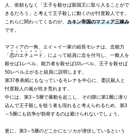
人、依頼もなく「王子を殺せば新国王に取り入ることがで
きるだろう」と考えて王子殺しに動くのが忖度殺人です。
これらに関わってくるのが、
カキン帝国のマフィア三竦み
です。
マフィアの一角、エイ＝イ一家の組長モレナは、念能力
サイキンオセン
「
恋のエチュード
」によって組員に念を付与し、一般人を
殺せば1レベル、能力者を殺せば10レベル、王子を殺せば
50レベル上がると組員に説明します。
第37巻表紙にもなっているモレナを中心に、委託殺人と
忖度殺人の嵐が吹き荒れます。
中には、第3～5層で暴動を起こし、その隙に第1層に潜り
込んで王子殺しを狙う者も現れると考えられるため、第3
～5層にも抗争が勃発するのは避けられないでしょう。
更に、第3～5層のどこかにヒソカが潜伏しているという