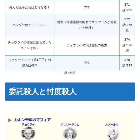
371
死んだ王子たちはどうなる？
???
話/???
372
現実（守護霊獣の能力でマラヤームが部屋
ハンゾーはどこにいる？
話/375
ごと転移）
話
374
チョウライの部屋に落ちていた
チョウライの守護霊獣の能力
話/376
コインは何？
話
ツェリードニヒ（第4王子）の
376
???
能力は何？
話/???
謎と解答
委託殺人と忖度殺人