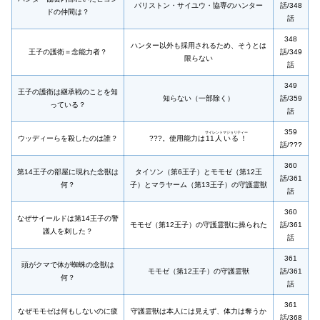
パリストン・サイユウ・協専のハンター
話/348
ドの仲間は？
話
348
ハンター以外も採用されるため、そうとは
王子の護衛＝念能力者？
話/349
限らない
話
349
王子の護衛は継承戦のことを知
知らない（一部除く）
話/359
っている？
話
359
サイレントマジョリティー
ウッディーらを殺したのは誰？
???。使用能力は
11人いる！
話/???
360
第14王子の部屋に現れた念獣は
タイソン（第6王子）とモモゼ（第12王
話/361
何？
子）とマラヤーム（第13王子）の守護霊獣
話
360
なぜサイールドは第14王子の警
モモゼ（第12王子）の守護霊獣に操られた
話/361
護人を刺した？
話
361
頭がクマで体が蜘蛛の念獣は
モモゼ（第12王子）の守護霊獣
話/361
何？
話
361
なぜモモゼは何もしないのに疲
守護霊獣は本人には見えず、体力は奪うか
話/368