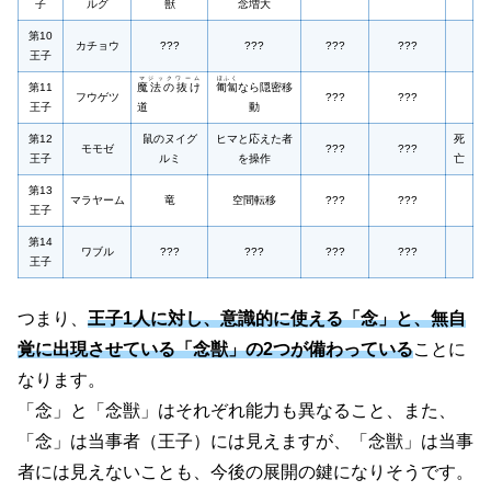
子
ルグ
獣
念増大
第10
カチョウ
???
???
???
???
王子
マジックワーム
ほふく
第11
魔法の抜け
匍匐
なら隠密移
フウゲツ
???
???
王子
道
動
第12
鼠のヌイグ
ヒマと応えた者
死
モモゼ
???
???
王子
ルミ
を操作
亡
第13
マラヤーム
竜
空間転移
???
???
王子
第14
ワブル
???
???
???
???
王子
つまり、
王子1人に対し、意識的に使える「念」と、無自
覚に出現させている「念獣」の2つが備わっている
ことに
なります。
「念」と「念獣」はそれぞれ能力も異なること、また、
「念」は当事者
（王子）
には見えますが、「念獣」は当事
者には見えないことも、今後の展開の鍵になりそうです。