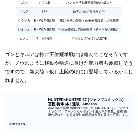
ゴン
くじら島
ハンター活動報告書類の作成など
キルア
???
妹アルカの“独り占め”中
クラピカ
B・W1号第1層
第14王子の警護・他王子警護者への念指導
レオリオ
B・W1号第3層
中央医療室にて医療実務（チードルの補助）
ヒソカ
B・W1号内
イルミとの“かくれんぼ”中
ゴンとキルアは特に王位継承戦には絡んでこなそうです
が、ノヴのように移動や輸送に長けた能力者も参戦しそう
ですので、新大陸
（仮）
上陸の頃には登場しているかもし
れません。
HUNTER×HUNTER 37 (ジャンプコミックス) |
冨樫 義博 |本 | 通販 | Amazon
Amazonで冨樫 義博のHUNTER×HUNTER 37 (ジャンプコ
ミックス)。アマゾンならポイント還元本が多数。冨樫 義
博作品ほか、お急ぎ便対象商品は当日お届けも可能。また
HUNTER×HUNTER 37 (ジャンプコミックス)もアマ...
amzn.to