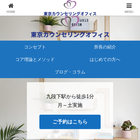
心療内科にかかる、その前に
HOME
MENU
コンセプト
所長の紹介
コア理論とメソッド
はじめての方へ
ブログ・コラム
九段下駅から徒歩1分
月～土実施
ご予約はこちら