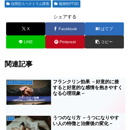
自閉症スペクトラム障害
複雑性PTSD
シェアする
X
Facebook
はてブ
LINE
Pinterest
コピー
関連記事
フランクリン効果 －好意的に接
コミュニケーション
すると好意的な感情を抱きやすく
なる心理現象－
うつのなり方 －うつになりやす
うつ
い人の特徴と治療後の変化－