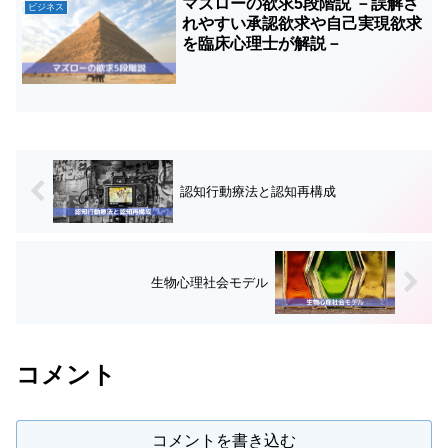
マズローの欲求5段階説 －誤解さ
ビジネス
れやすい承認欲求や自己実現欲求
を臨床心理士が解説－
認知行動療法と認知再構成
生物心理社会モデル
コメント
コメントを書き込む