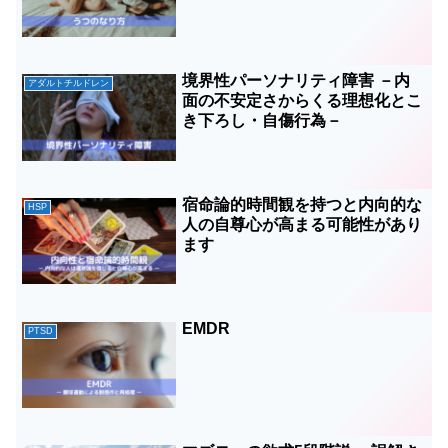
境界性パーソナリティ障害 －内
アダルトチルドレン
面の不安定さからくる理想化とこ
き下ろし・自傷行為－
宿命論的時間観を持つと内向的な
HSP
人の自尊心が高まる可能性があり
ます
EMDR
PTSD