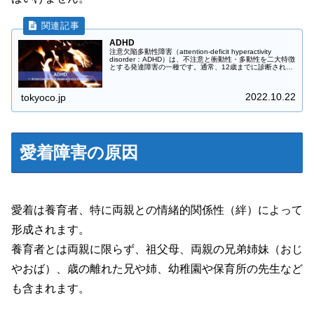
ADHD
注意欠陥多動性障害（attention-deficit hyperactivity
disorder：ADHD）は、不注意と衝動性・多動性を二大特徴
とする発達障害の一種です。通常、12歳までに診断されま
すが、症状が軽度だったり知的な遅れを伴...
2022.10.22
tokyoco.jp
愛着障害の原因
愛着は養育者、特に両親との情緒的関係性
（絆）
によって
形成されます。
養育者とは両親に限らず、祖父母、両親の兄弟姉妹
（おじ
やおば）
、歳の離れた兄や姉、幼稚園や保育所の先生など
も含まれます。