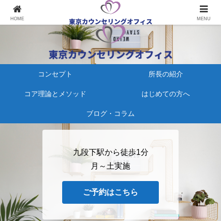
心療内科にかかる、その前に
HOME
MENU
コンセプト
所長の紹介
コア理論とメソッド
はじめての方へ
ブログ・コラム
九段下駅から徒歩1分
月～土実施
ご予約はこちら