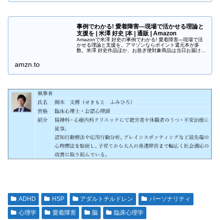
事例でわかる! 愛着障害―現場で活かせる理論と
支援を | 米澤 好史 |本 | 通販 | Amazon
Amazonで米澤 好史の事例でわかる! 愛着障害―現場で活
かせる理論と支援を。アマゾンならポイント還元本が多
数。米澤 好史作品ほか、お急ぎ便対象商品は当日お届けも
可能。また事例でわかる! 愛着障害―現場で活かせる理論
と支援をもアマゾン配送...
amzn.to
ADHD
HSP
アダルトチルドレン
パーソナリティ
心理学
愛着障害
脳
臨床心理学