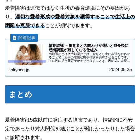
愛着障害は遺伝ではなく生後の養育環境にその要因があ
り、
適切な愛着形成や愛着対象を獲得することで生活上の
困難を克服
でき
る
ことが期待できます。
情動調律 －養育者との関わりが薄いと成長後に
感情調整が難しくなる仕組み－
情動調律とは？情動調律とは、やりとり中に表現を合わせ
ることで、相手の感情状態や体験を共有させることです。
主に乳幼児と養育者がやりとりするとき、乳幼児の表現を
即座に、直感的に養育者が再現することで、お互いに感情
状態を共有することをいいます。情...
2024.05.25
tokyoco.jp
まとめ
愛着障害は5歳以前に発症する障害であり、情緒的に不安
定であったり対人関係を結ぶことが難しかったりした場合
に診断されます。