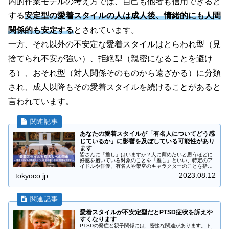
内的作業モデルの考え方では、自己も他者も信用できると
する
安定型の愛着スタイルの人は成人後、情緒的にも人間
関係的も安定する
とされています。
一方、それ以外の不安定な愛着スタイルはとらわれ型
（見
捨てられ不安が強い）
、拒絶型
（親密になることを避け
る）
、おそれ型
（対人関係そのものから遠ざかる）
に分類
され、成人以降もその愛着スタイルを続けることがあると
言われています。
あなたの愛着スタイルが「有名人についてどう感
じているか」に影響を及ぼしている可能性があり
ます
皆さんに「推し」はいますか？人に薦めたいと思うほどに
好感を抱いている対象のことを「推し」といい、特定のア
イドルや俳優、有名人や架空のキャラクターのことを指し
ます。強く応援したい気持ちや憧れといった肯定的な感情
2023.08.12
tokyoco.jp
を抱くようになり、生活していく上...
愛着スタイルが不安定型だとPTSD症状を訴えや
すくなります
PTSDの発症と親子関係には、密接な関連があります。ト