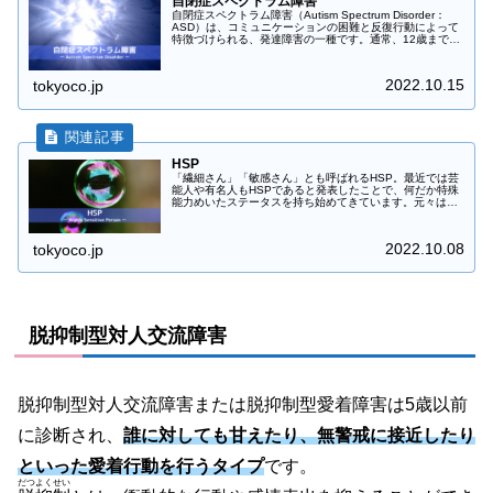
自閉症スペクトラム障害
自閉症スペクトラム障害（Autism Spectrum Disorder：
ASD）は、コミュニケーションの困難と反復行動によって
特徴づけられる、発達障害の一種です。通常、12歳までに
診断されますが、軽度の場合や知的な遅れを伴わない場
合、青年...
2022.10.15
tokyoco.jp
HSP
「繊細さん」「敏感さん」とも呼ばれるHSP。最近では芸
能人や有名人もHSPであると発表したことで、何だか特殊
能力めいたステータスを持ち始めてきています。元々は医
学でなく心理学的な性質を表していたこともあり、「原因
は分からない」「治療はできな...
2022.10.08
tokyoco.jp
脱抑制型対人交流障害
脱抑制型対人交流障害または脱抑制型愛着障害は5歳以前
に診断され、
誰に対しても甘えたり、無警戒に接近したり
といった愛着行動を行うタイプ
です。
だつよくせい