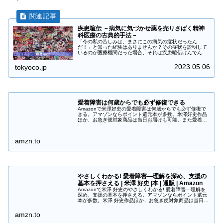
疾患喧伝 －病気に気づかせ薬を売りさばく精神
科医療の古典的手法－
「今の私の苦しみは、まさにこの病気の症状だったん
だ！」と知った経験はありませんか？その症状を説明して
いるのが医療機関だった場合、それは疾患喧伝けんでんか
もしれません。軽症者や無症状者に訴えかけ、受診を促す
ことを、疾患喧伝けんでんといいます。...
2023.05.06
tokyoco.jp
愛着障害は何歳からでも必ず修復できる
Amazonで米澤好史の愛着障害は何歳からでも必ず修復で
きる。アマゾンならポイント還元本が多数。米澤好史作品
ほか、お急ぎ便対象商品は当日お届けも可能。また愛着障
害は何歳からでも必ず修復できるもアマゾン配送商品なら
通常配送無料。
amzn.to
やさしくわかる! 愛着障害―理解を深め、支援の
基本を押さえる | 米澤 好史 |本 | 通販 | Amazon
Amazonで米澤 好史のやさしくわかる! 愛着障害―理解を
深め、支援の基本を押さえる。アマゾンならポイント還元
本が多数。米澤 好史作品ほか、お急ぎ便対象商品は当日お
届けも可能。またやさしくわかる! 愛着障害―理解を深
め、支援の基本を押さえ...
amzn.to