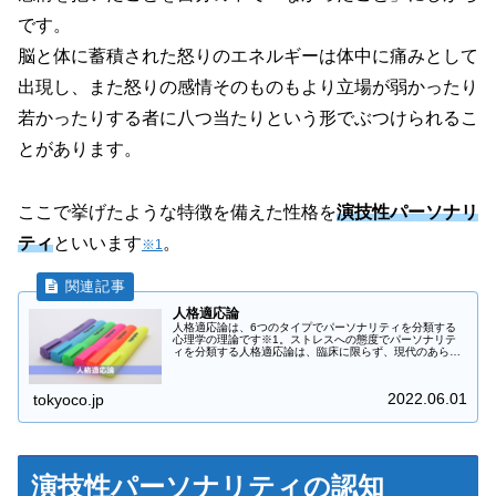
です。
脳と体に蓄積された怒りのエネルギーは体中に痛みとして
出現し、また怒りの感情そのものもより立場が弱かったり
若かったりする者に八つ当たりという形でぶつけられるこ
とがあります。
ここで挙げたような特徴を備えた性格を
演技性パーソナリ
ティ
といいます
。
※1
人格適応論
人格適応論は、6つのタイプでパーソナリティを分類する
心理学の理論です※1。ストレスへの態度でパーソナリテ
ィを分類する人格適応論は、臨床に限らず、現代のあらゆ
る場面において有用な情報をくれます。交流分析という心
理学派から提出された理論ですが、...
2022.06.01
tokyoco.jp
演技性パーソナリティの認知