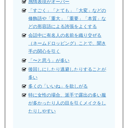
感情表現がオーバー
「すごく」「とても」「大変」などの
修飾語や「重大」「重要」「本質」な
どの形容語による誇張をよくする
会話中に有名人の名前を織り交ぜる
（ネームドロッピング）
ことで、聞き
手の関心を引く
「〜と思う」が多い
後回しにしたり逃避したりすることが
多い
多くの「いいね」を欲しがる
特に女性の場合、派手で露出の多い服
が多かったり人の目を引くメイクをし
たりしやすい