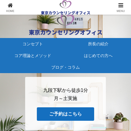
心療内科にかかる、その前に
HOME
MENU
コンセプト
所長の紹介
コア理論とメソッド
はじめての方へ
ブログ・コラム
九段下駅から徒歩1分
月～土実施
ご予約はこちら