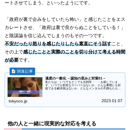
ートさせてしまう、といったようにです。
「政府が裏で企みをしていたら怖い」と感じたことをエス
カレートさせ、「政府は裏で良からぬことをしている！」
と陰謀論を信じ込んでしまうのもその一つです。
不安だったり怒りを感じたりしたら素直にそう話す
こと、
その上で
感じたことと実際のことを切り分けて考える時間
が必要
です。
過度の一般化 －認知の歪みと対策01－
私たちは、いつでもどこでも法則性・・・を探していま
す。いつでも割安なスーパーはないか、どんな事態にも対
処できる解決策はないか、どんなメンタルの不調もたちど
ころに回復させられる名言はないか……。法則を1つ知れ
れば基礎にも応用にも対応でき、時間...
2023.01.07
tokyoco.jp
他の人と一緒に現実的な対応を考える