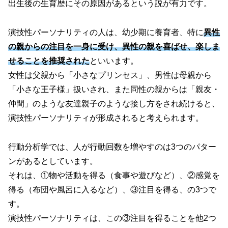
出生後の生育歴にその原因があるという説が有力です。
演技性パーソナリティの人は、幼少期に養育者、特に
異性
の親からの注目を一身に受け、異性の親を喜ばせ、楽しま
せることを推奨された
といいます。
女性は父親から「小さなプリンセス」、男性は母親から
「小さな王子様」扱いされ、また同性の親からは「親友・
仲間」のような友達親子のような接し方をされ続けると、
演技性パーソナリティが形成されると考えられます。
行動分析学では、人が行動回数を増やすのは3つのパター
ンがあるとしています。
それは、①物や活動を得る
（食事や遊びなど）
、②感覚を
得る
（布団や風呂に入るなど）
、③注目を得る、の3つで
す。
演技性パーソナリティは、この③注目を得ることを他2つ