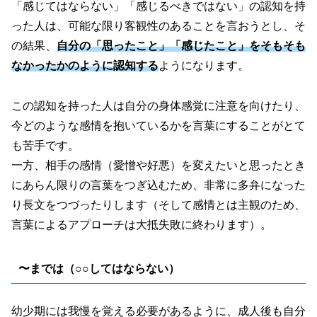
「感じてはならない」「感じるべきではない」の認知を持
った人は、可能な限り客観性のあることを言おうとし、そ
の結果、
自分の「思ったこと」「感じたこと」をそもそも
なかったかのように認知する
ようになります。
この認知を持った人は自分の身体感覚に注意を向けたり、
今どのような感情を抱いているかを言葉にすることがとて
も苦手です。
一方、相手の感情
（愛憎や好悪）
を変えたいと思ったとき
にあらん限りの言葉をつぎ込むため、非常に多弁になった
り長文をつづったりします
（そして感情とは主観のため、
言葉によるアプローチは大抵失敗
に
終わり
ます）
。
〜までは（○○してはならない）
幼少期には我慢を覚える必要があるように、成人後も自分