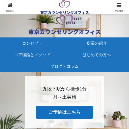
心療内科にかかる、その前に
HOME
MENU
コンセプト
所長の紹介
コア理論とメソッド
はじめての方へ
ブログ・コラム
九段下駅から徒歩1分
月～土実施
ご予約はこちら