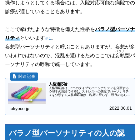
操作しようとしてくる場合には、入院対応可能な病院での
診療が適していることもあります。
ここで挙げたような特徴を備えた性格を
パラノ型パーソナ
リティ
といいます
。
※1
妄想型パーソナリティと呼ぶこともありますが、妄想が多
パラノ
いわけではないので、混乱を避けるためここでは
妄執
型パ
ーソナリティの呼称で統一しています。
人格適応論
人格適応論は、6つのタイプでパーソナリティを分類する
心理学の理論です※1。ストレスへの態度でパーソナリテ
ィを分類する人格適応論は、臨床に限らず、現代のあらゆ
る場面において有用な情報をくれます。交流分析という心
理学派から提出された理論ですが、...
2022.06.01
tokyoco.jp
パラノ型パーソナリティの人の認