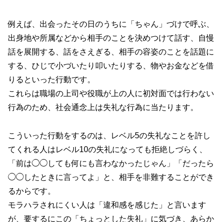
例えば、出会ったその日のうちに「ちゃん」づけで呼ぶ、
出身地や所属などから相手のことを決めつけて話す、自慢
話を展開する、話をさえぎる、相手の容姿のことを話題に
する、ひじで小づいたり叩いたりする、物やお金などを借
りるといった行動です。
これらは職場の上司や役職が上の人に初対面では行わない
行為のため、社会通念上は失礼な行為に当たります。
こういった行動をするのは、レベル5の失礼なことを許し
てくれる人はレベル10の失礼になっても拒絶しづらく、
「前は◯◯しても何にも言わなかったじゃん」「だったら
◯◯したときに言ってよ」と、相手を非難することができ
るからです。
モラハラされにくい人は「違和感を感じた」と言います
が、要するにこの「ちょっとした失礼」に気づき、あらか