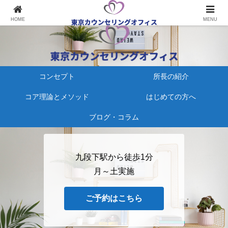
心療内科にかかる、その前に
HOME
MENU
コンセプト
所長の紹介
コア理論とメソッド
はじめての方へ
ブログ・コラム
九段下駅から徒歩1分
月～土実施
ご予約はこちら