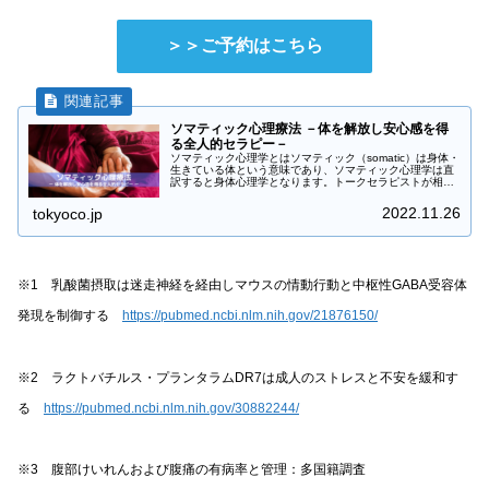
＞＞ご予約はこちら
ソマティック心理療法 －体を解放し安心感を得
る全人的セラピー－
ソマティック心理学とはソマティック（somatic）は身体・
生きている体という意味であり、ソマティック心理学は直
訳すると身体心理学となります。トークセラピストが相談
者の思考や感情に同調するように、ソマティックセラピス
トは相談者の身体感覚に同...
2022.11.26
tokyoco.jp
※1 乳酸菌摂取は迷走神経を経由しマウスの情動行動と中枢性GABA受容体
発現を制御する
https://pubmed.ncbi.nlm.nih.gov/21876150/
※2 ラクトバチルス・プランタラムDR7は成人のストレスと不安を緩和す
る
https://pubmed.ncbi.nlm.nih.gov/30882244/
※3 腹部けいれんおよび腹痛の有病率と管理：多国籍調査