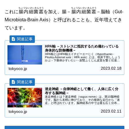
ちょうないさいきんそう
ちょうないさいきんそう
これに
腸内細菌叢
を加え、腸－
腸内細菌叢
－脳軸
（Gut-
Microbiota-Brain Axis）
と呼ばれることも、近年増えてき
ています。
HPA軸 －ストレスに抵抗するため備わっている
身体的な防御機構－
HPA軸とはHPA軸エイチピーエーじく（Hypothamic-
Pituitry-Adrenal axis：HPA axis）とは、視床下部ししょう
かぶ－下垂体かすいたい－副腎ふくじん皮質を繋ぐ伝達経
路です。ストレス応答時にそれぞれが相互作用...
2023.02.18
tokyoco.jp
迷走神経 －自律神経として働く、人体に広く分
布する脳神経－
迷走神経とは？迷走神経（vagus nerve）は、第10脳神経
です。脳から末梢に伸びており、その複雑な走行から「迷
走」と呼ばれています。脳神経系の中では最も広く分布し
ており、筋線維を動かす運動系と、筋肉や臓器の状態を知
覚する感覚系の2つに...
2023.02.11
tokyoco.jp