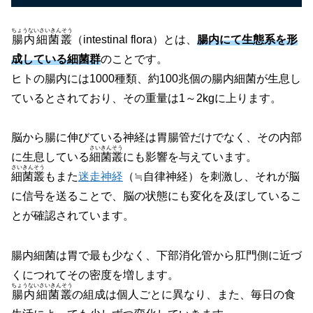
ちょうないさいきんそう
腸内細菌叢
（intestinal flora）
とは、
腸内にて生態系を形
成している細菌群
のことです。
ヒトの腸内には1000種類、約100兆個の腸内細菌が生息し
ているとされており、その重量は1～2kgに上ります。
脳から腸に伸びている神経は胃腸管だけでなく、その内部
さいきんそう
に生息している
細菌叢
にも影響を与えています。
さいきんそう
細菌叢
もまた
迷走神経
（≒自律神経）
を刺激し、それが脳
に信号を送ることで、脳の状態にも変化を及ぼしているこ
とが確認されています。
腸内細菌は胃で最も少なく、下部消化管から肛門側に近づ
くにつれてその密度を増します。
ちょうないさいきんそう
腸内細菌叢
の組成は個人ごとに異なり、また、毎日の食