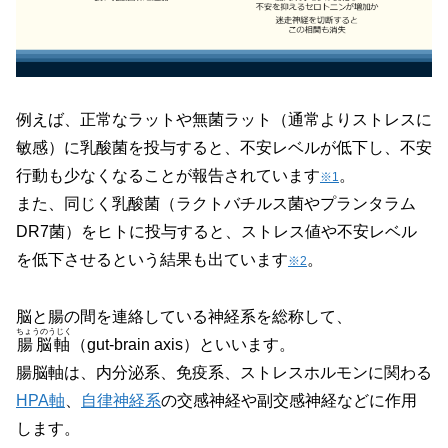
例えば、正常なラットや無菌ラット
（通常よりストレスに
敏感）
に乳酸菌を投与すると、不安レベルが低下し、不安
行動も少なくなることが報告されています
。
※1
また、同じく乳酸菌
（ラクトバチルス菌やプランタラム
DR7菌）
をヒトに投与すると、ストレス値や不安レベル
を低下させるという結果も出ています
。
※2
脳と腸の間を連絡している神経系を総称して、
ちょうのうじく
腸脳軸
（gut-brain axis）
といいます。
腸脳軸は、内分泌系、免疫系、ストレスホルモンに関わる
HPA軸
、
自律神経系
の交感神経や副交感神経などに作用
します。