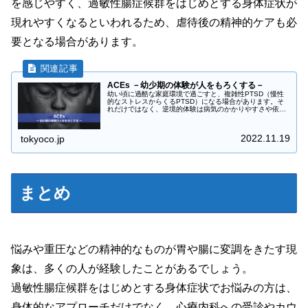
を感じやすく、過敏性腸症候群をはじめとする身体症状が
現れやすくなるといわれるため、虐待後の精神的ケアも必
要となる場合があります。
ACEs －幼少期の体験が人をもろくする－
幼い頃に過酷な家庭環境で過ごすと、複雑性PTSD（慢性
的なストレスからくるPTSD）になる場合があります。そ
れだけではなく、逆境的体験は病気のかかりやすさや依存
症のリスクを高めることが分かっています。逆境的体験と
はどういったものか、どんな病...
2022.11.19
tokyoco.jp
まとめ
悩みや重圧などの精神的なものが胃や腸に変調をきたす現
象は、多くの人が経験したことがあるでしょう。
過敏性腸症候群をはじめとする身体症状でお悩みの方は、
身体的なアプローチだけでなく、心療内科への受診やカウ