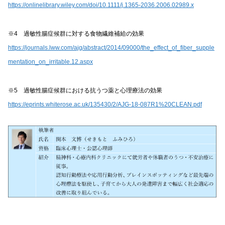
https://onlinelibrary.wiley.com/doi/10.1111/j.1365-2036.2006.02989.x
※4 過敏性腸症候群に対する食物繊維補給の効果
https://journals.lww.com/ajg/abstract/2014/09000/the_effect_of_fiber_supple
mentation_on_irritable.12.aspx
※5 過敏性腸症候群における抗うつ薬と心理療法の効果
https://eprints.whiterose.ac.uk/135430/2/AJG-18-087R1%20CLEAN.pdf