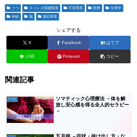
うつ
ストレス関連障害
不安障害
医療
生理学
神経
脳
適応障害
シェアする
X
Facebook
はてブ
LINE
Pinterest
コピー
関連記事
ソマティック心理療法 －体を解
PTSD
放し安心感を得る全人的セラピー
－
五月病 －症状・抜け出し方・な