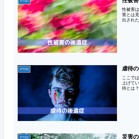
性被害
PTSD
性被害
害とは
出された
虐待の
PTSD
ここで
上げて
待とは？
災害の
PTSD