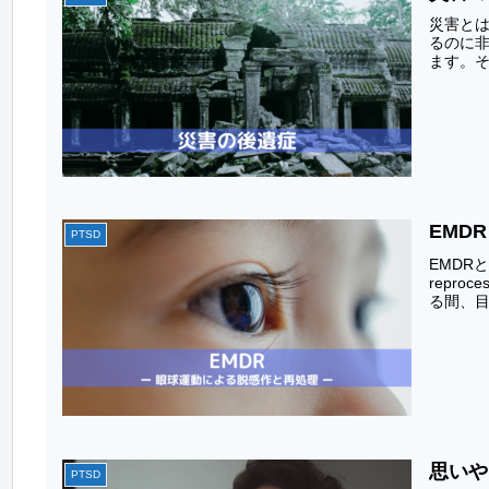
災害と
るのに
ます。そ
EMDR
PTSD
EMDRと
repr
る間、目を
思いや
PTSD