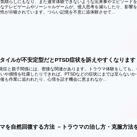
は気晴らしにもなり、また通常体験できないような出来事やエピソード
んなテレビゲームやソーシャルゲームが、侵入思考を減らしたり、影響
性が示唆されています。つらい記憶を不意に追体験させて...
タイルが不安定型だとPTSD症状を訴えやすくなります
の発症と親子関係には、密接な関連があります。トラウマ体験をしても、
いや感情を吐露したりできれば、PTSDなどの症状にまでは至らないか
後も作業に追われたり、心境を話す機会に恵まれなか...
マを自然回復する方法 －トラウマの治し方・克服方法