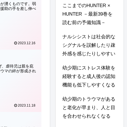
ちが湧くものです。弱
ここまでのHUNTER ×
、援助の手を差し伸べ
HUNTER －最新39巻を
読む前の予備知識－
ナルシシストは社会的な
2023.12.16
シグナルを誤解したり疎
外感を感じたりしやすい
ぜ、虐待児は親を庇
幼少期にストレス体験を
ラウマの絆が形成され
経験すると成人後の認知
機能も低下しやすくなる
幼少期のトラウマがある
2023.11.18
と老化が早まり、人と目
を合わせられなくなる