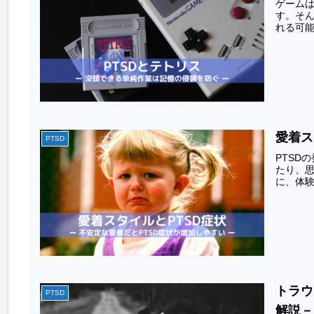
ゲーム
す。そ
れる可能
愛着ス
PTSD
PTSD
たり、思
に、体験
トラウ
PTSD
解説－