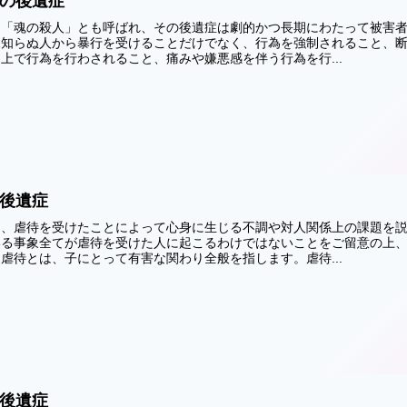
の後遺症
は「魂の殺人」とも呼ばれ、その後遺症は劇的かつ長期にわたって被害
見知らぬ人から暴行を受けることだけでなく、行為を強制されること、
上で行為を行わされること、痛みや嫌悪感を伴う行為を行...
後遺症
は、虐待を受けたことによって心身に生じる不調や対人関係上の課題を
いる事象全てが虐待を受けた人に起こるわけではないことをご留意の上
虐待とは、子にとって有害な関わり全般を指します。虐待...
後遺症