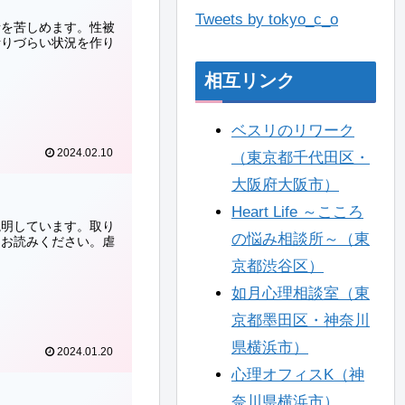
Tweets by tokyo_c_o
者を苦しめます。性被
断りづらい状況を作り
相互リンク
ベスリのリワーク
2024.02.10
（東京都千代田区・
大阪府大阪市）
Heart Life ～こころ
説明しています。取り
の悩み相談所～（東
、お読みください。虐
京都渋谷区）
如月心理相談室（東
京都墨田区・神奈川
県横浜市）
2024.01.20
心理オフィスK（神
奈川県横浜市）