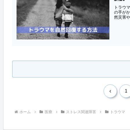
トラウマ
の手がか
然災害や
前
1
へ
ホーム
医療
ストレス関連障害
トラウマ