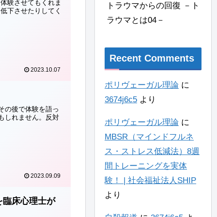
を体験させてもくれま
トラウマからの回復 －ト
を低下させたりしてく
ラウマとは04－
Recent Comments
2023.10.07
ポリヴェーガル理論
に
3674j6c5
より
その後で体験を語っ
もしれません。反対
ポリヴェーガル理論
に
MBSR（マインドフルネ
ス・ストレス低減法）8週
間トレーニングを実体
2023.09.09
験！ | 社会福祉法人SHIP
より
を臨床心理士が