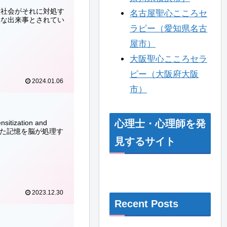
災社会がそれに対処す
名古屋聖心こころセ
激な出来事とされてい
ラピー（愛知県名古
屋市）
大阪聖心こころセラ
ピー（大阪府大阪
2024.01.06
市）
心理士・心理師を発
zation and
なった記憶を脳が処理す
見するサイト
2023.12.30
Recent Posts