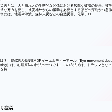
は災害とは、人と環境との生態的な関係における広範な破壊の結果、被
非常な努力を要し、被災地外からの援助を必要とするほどの深刻かつ急
れには、地震や津波、森林火災などの自然災害、化学テロ...
は？ EMDRの概要EMDRイーエムディーアール（Eye movement desensiti
ocessing）は、心理療法の技法の一つです。この方法では、トラウマと
特...
り疲労